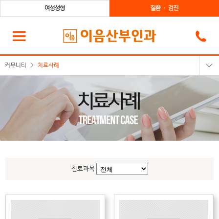
커뮤니티
치료사례
치료사례
시술후기
하이닥주치의
Q&A
공지사항
진료과목