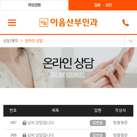
상담/예약
온라인 상담
온라인상담
카카오톡상담
온라인예약
전화상담
번호
제목
답변
작성자
님의 상담입니다.
빙용형준
3457
답변중
님의 상담입니다.
빙용형준
3456
답변중