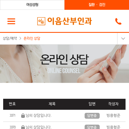
상담/예약
온라인 상담
온라인상담
카카오톡상담
온라인예약
전화상담
번호
제목
답변
작성자
님의 상담입니다.
빙용형준
3371
답변중
님의 상담입니다.
빙용형준
3370
답변중